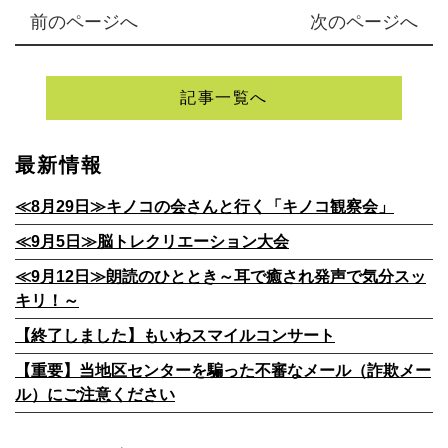
前のページへ
次のページへ
記事一覧へ
最新情報
≪8月29日≫キノコの会さんと行く「キノコ観察会」
≪9月5日≫脳トレクリエーション大会
≪9月12日≫朗読のひととき～耳で癒され発声で気分スッ
キリ！～
【終了しました】もいわスマイルコンサート
【重要】当地区センターを騙った不審なメール（詐欺メー
ル）にご注意ください