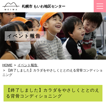
ス
札幌市 もいわ地区センター
マ
ー
ト
フ
ォ
ン
メ
イベント報告 
ニ
ュ
ー
HOME
イベント報告 
【終了しました】カラダをやさしくととのえる背骨コンディショ
ニング
【終了しました】カラダをやさしくととのえ
る背骨コンディショニング