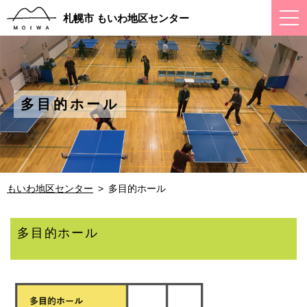
ス
札幌市 もいわ地区センター
マ
ー
ト
フ
ォ
ン
メ
多目的ホール
ニ
ュ
ー
もいわ地区センター
多目的ホール
多目的ホール