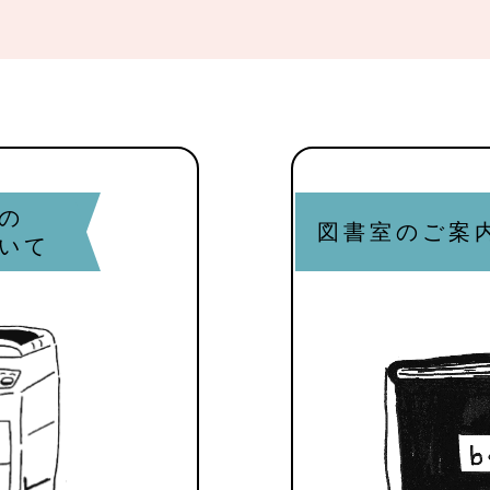
の
図書室のご案
いて