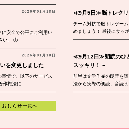
2026年01月18日
≪9月5日≫脳トレク
チーム対抗で脳トレゲーム
めましょう！ 最後にサッ
まに安全で公平にご利用い
さい。 ①
2026年01月18日
≪9月12日≫朗読の
扱いを変更しました
スッキリ！～
の事情で、以下のサービス
前半は文学作品の朗読を聴
著作権法に
法から実際の朗読、音読ま
おしらせ一覧へ