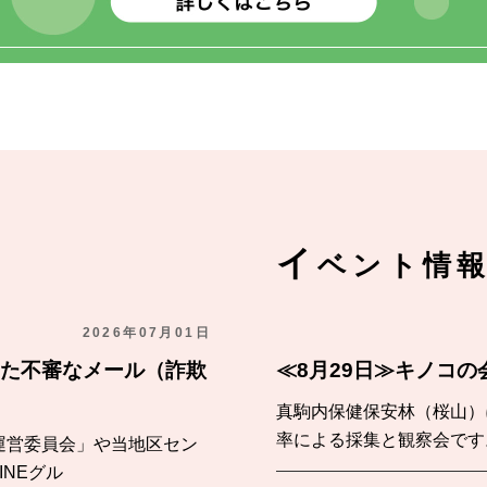
イ
ベント情
2026年07月01日
た不審なメール（詐欺
≪8月29日≫キノコ
真駒内保健保安林（桜山）
率による採集と観察会です
運営委員会」や当地区セン
NEグル