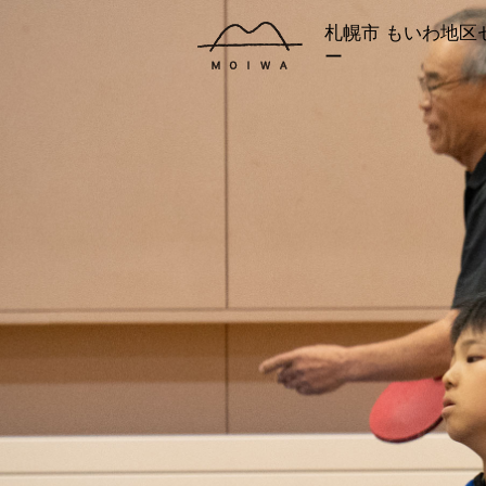
札幌市 もいわ地区
ー