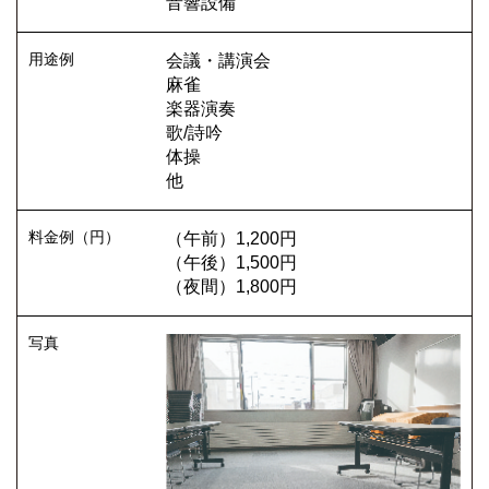
音響設備
会議・講演会
麻雀
楽器演奏
歌/詩吟
体操
他
（午前）1,200円
（午後）1,500円
（夜間）1,800円