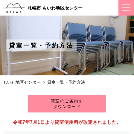
ス
札幌市 もいわ地区センター
マ
ー
ト
フ
ォ
ン
メ
貸室一覧・予約方法
ニ
ュ
ー
もいわ地区センター
貸室一覧・予約方法
貸室のご案内を
ダウンロード
令和7年7月1日より貸室使用料が改定されました。