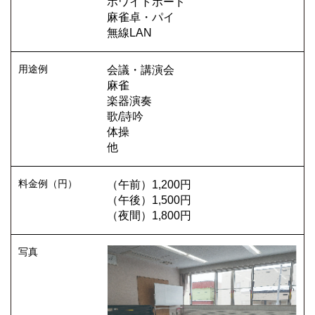
ホワイトボード
麻雀卓・パイ
無線LAN
会議・講演会
麻雀
楽器演奏
歌/詩吟
体操
他
（午前）1,200円
（午後）1,500円
（夜間）1,800円