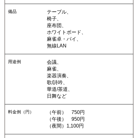
テーブル、
椅子、
座布団、
ホワイトボード、
麻雀卓・パイ、
無線LAN
会議、
麻雀、
楽器演奏、
歌/詩吟、
華道/茶道、
日舞など
（午前） 750円
（午後） 950円
（夜間）1,100円