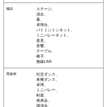
ステージ、
演台、
幕、
卓球台、
バトミントンネット、
ミニバレーネット、
姿見、
音響、
テーブル、
椅子、
無線LAN
社交ダンス、
各種ダンス、
卓球、
ミニバレー、
剣道、
発表会、
講演会、