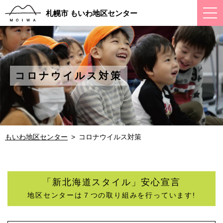
ス
札幌市 もいわ地区センター
マ
ー
ト
フ
ォ
ン
メ
コロナウイルス対策
ニ
ュ
ー
もいわ地区センター
コロナウイルス対策
「新北海道スタイル」安心宣言
地区センターは７つの取り組みを行っています!