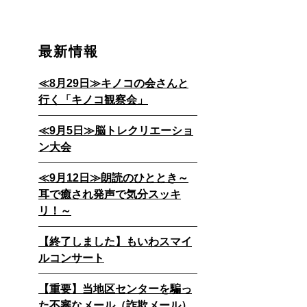
最新情報
≪8月29日≫キノコの会さんと
行く「キノコ観察会」
≪9月5日≫脳トレクリエーショ
ン大会
≪9月12日≫朗読のひととき～
耳で癒され発声で気分スッキ
リ！～
【終了しました】もいわスマイ
ルコンサート
【重要】当地区センターを騙っ
た不審なメール（詐欺メール）