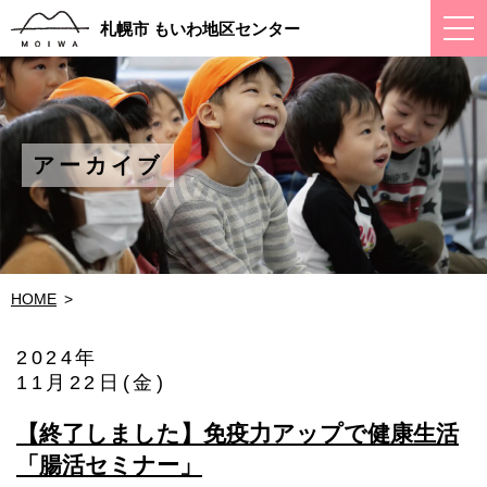
ス
札幌市 もいわ地区センター
マ
ー
ト
フ
ォ
ン
メ
アーカイブ
ニ
ュ
ー
HOME
2024年
11月22日(金)
【終了しました】免疫力アップで健康生活
「腸活セミナー」