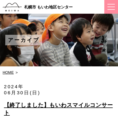
ス
札幌市 もいわ地区センター
マ
ー
ト
フ
ォ
ン
メ
アーカイブ
ニ
ュ
ー
HOME
2024年
06月30日(日)
【終了しました】もいわスマイルコンサー
ト