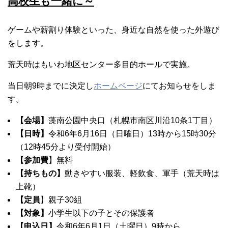
高校生も一緒に～
ゲームや薪割り体験といった、身近な自然を使った外遊び
をします。
荒天時はもいわ地区センター多目的ホールで実施。
当日朝9時までに決定し
ホームページ
にてお知らせをしま
す。
【会場】
藻南公園中央口（札幌市南区川沿10条1丁目）
【日時】
令和6年6月16日（日曜日）13時から15時30分
（12時45分より受付開始）
【参加費
】無料
【持ちもの】
動きやすい服装、軽飲食、軍手（荒天時は
上靴）
【定員
】親子30組
【対象】
小学生以下の子とその保護者
【申込日】
令和6年6月1日（土曜日）9時から