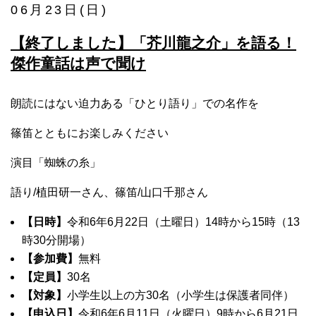
06月23日(日)
【終了しました】「芥川龍之介」を語る！
傑作童話は声で聞け
朗読にはない迫力ある「ひとり語り」での名作を
篠笛とともにお楽しみください
演目「蜘蛛の糸」
語り/植田研一さん、篠笛/山口千那さん
【日時】
令和6年6月22日（土曜日）14時から15時（13
時30分開場）
【参加費】
無料
【定員】
30名
【対象】
小学生以上の方30名（小学生は保護者同伴）
【申込日】
令和6年6月11日（火曜日）9時から6月21日