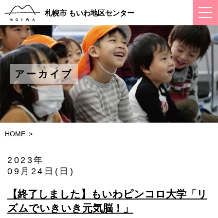
ス
札幌市 もいわ地区センター
マ
ー
ト
フ
ォ
ン
メ
アーカイブ
ニ
ュ
ー
HOME
2023年
09月24日(日)
【終了しました】もいわピンコロ大学「リ
ズムでいきいき元気脳！」