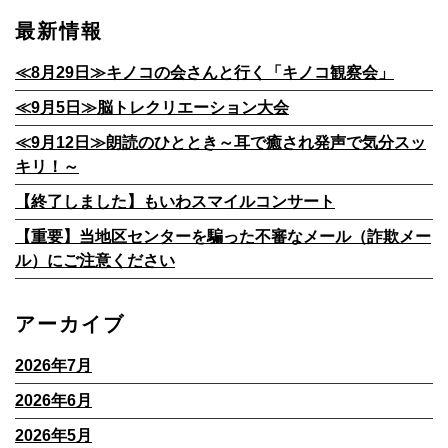
最新情報
≪8月29日≫キノコの会さんと行く「キノコ観察会」
≪9月5日≫脳トレクリエーション大会
≪9月12日≫朗読のひととき～耳で癒され発声で気分スッ
キリ！～
【終了しました】もいわスマイルコンサート
【重要】当地区センターを騙った不審なメール（詐欺メー
ル）にご注意ください
アーカイブ
2026年7月
2026年6月
2026年5月