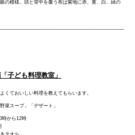
銀の模様。頭と背中を覆う布は紫地に赤、黄、白、緑の
画「子ども料理教室」
よくておいしい料理を教えてもらいます。
野菜スープ」「デザート」
0時から12時
円
きタオル