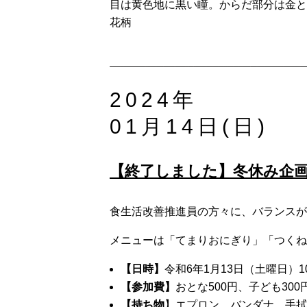
目は黄色地に黒い瞳。からだ部分は金と
花柄
2024年
01月14日(日)
【終了しました】冬休み企
食生活改善推進員の方々に、バランスが
メニューは「てまりおにぎり」「つくね
【日時】
令和6年1月13日（土曜日）1
【参加費】
おとな500円、子ども300
【持ち物
】エプロン、バンダナ、手拭