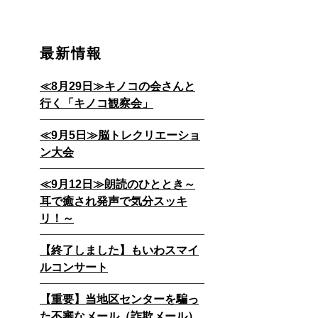
最新情報
≪8月29日≫キノコの会さんと
行く「キノコ観察会」
≪9月5日≫脳トレクリエーショ
ン大会
≪9月12日≫朗読のひととき～
耳で癒され発声で気分スッキ
リ！～
【終了しました】もいわスマイ
ルコンサート
【重要】当地区センターを騙っ
た不審なメール（詐欺メール）