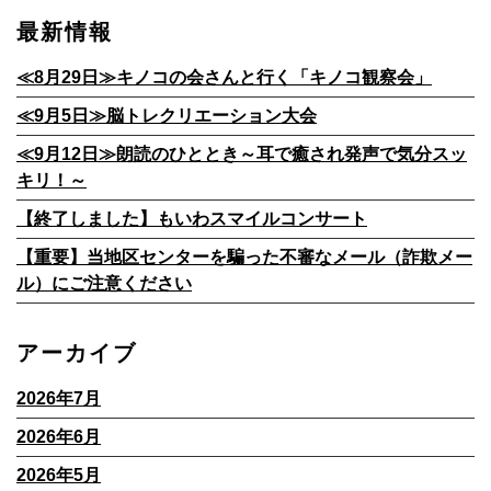
最新情報
≪8月29日≫キノコの会さんと行く「キノコ観察会」
≪9月5日≫脳トレクリエーション大会
≪9月12日≫朗読のひととき～耳で癒され発声で気分スッ
キリ！～
【終了しました】もいわスマイルコンサート
【重要】当地区センターを騙った不審なメール（詐欺メー
ル）にご注意ください
アーカイブ
2026年7月
2026年6月
2026年5月