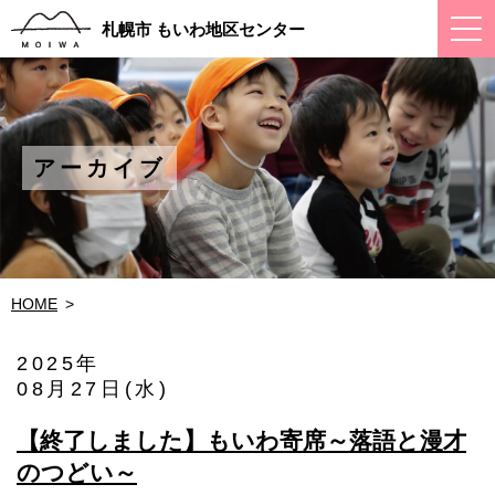
ス
札幌市 もいわ地区センター
マ
ー
ト
フ
ォ
ン
メ
アーカイブ
ニ
ュ
ー
HOME
2025年
08月27日(水)
【終了しました】もいわ寄席～落語と漫才
のつどい～