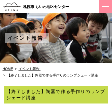
ス
札幌市 もいわ地区センター
マ
ー
ト
フ
ォ
ン
メ
イベント報告 
ニ
ュ
ー
HOME
イベント報告 
【終了しました】陶器で作る手作りのランプシェード講座
【終了しました】陶器で作る手作りのランプ
シェード講座