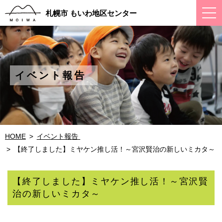
ス
札幌市 もいわ地区センター
マ
ー
ト
フ
ォ
ン
メ
イベント報告 
ニ
ュ
ー
HOME
イベント報告 
【終了しました】ミヤケン推し活！～宮沢賢治の新しいミカタ～
【終了しました】ミヤケン推し活！～宮沢賢
治の新しいミカタ～