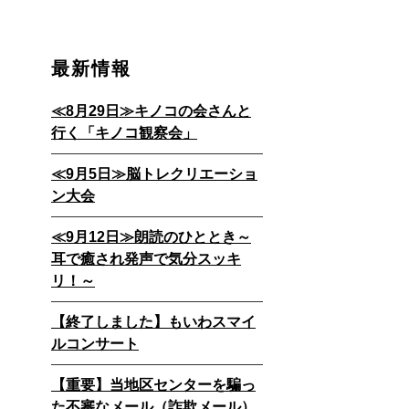
最新情報
≪8月29日≫キノコの会さんと
行く「キノコ観察会」
≪9月5日≫脳トレクリエーショ
ン大会
≪9月12日≫朗読のひととき～
耳で癒され発声で気分スッキ
リ！～
【終了しました】もいわスマイ
ルコンサート
【重要】当地区センターを騙っ
た不審なメール（詐欺メール）