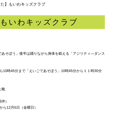
した】もいわキッズクラブ
】もいわキッズクラブ
であそぼう」後半は踊りながら身体を鍛える「アジリティ―ダンス
から10時45分まで「えいごであそぼう」10時45分から１１時30分
上靴
同伴）
時から12月6日（金曜日）